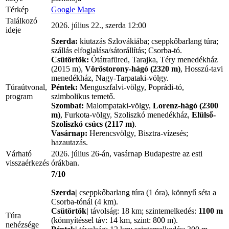
Térkép
Google Maps
Találkozó
2026. július 22., szerda 12:00
ideje
Szerda:
kiutazás Szlovákiába; cseppkőbarlang túra;
szállás elfoglalása/sátorállítás; Csorba-tó.
Csütörtök:
Ótátrafüred, Tarajka, Téry menedékház
(2015 m),
Vöröstorony-hágó (2320 m)
, Hosszú-tavi
menedékház, Nagy-Tarpataki-völgy.
Túraútvonal,
Péntek:
Menguszfalvi-völgy, Poprádi-tó,
program
szimbolikus temető.
Szombat:
Malompataki-völgy,
Lorenz-hágó (2300
m)
, Furkota-völgy, Szoliszkó menedékház,
Elülső-
Szoliszkó csúcs (2117 m)
.
Vasárnap:
Herencsvölgy, Bisztra-vízesés;
hazautazás.
Várható
2026. július 26-án, vasárnap Budapestre az esti
visszaérkezés
órákban.
7/10
Szerda|
cseppkőbarlang túra (1 óra), könnyű séta a
Csorba-tónál (4 km).
Csütörtök|
távolság: 18 km; szintemelkedés:
1100 m
Túra
(könnyítéssel táv: 14 km, szint: 800 m).
nehézsége