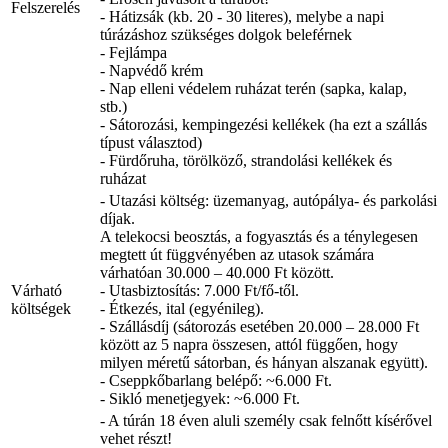
Felszerelés
- Hátizsák (kb. 20 - 30 literes), melybe a napi
túrázáshoz szükséges dolgok beleférnek
- Fejlámpa
- Napvédő krém
- Nap elleni védelem ruházat terén (sapka, kalap,
stb.)
- Sátorozási, kempingezési kellékek (ha ezt a szállás
típust választod)
- Fürdőruha, törölköző, strandolási kellékek és
ruházat
- Utazási költség: üzemanyag, autópálya- és parkolási
díjak.
A telekocsi beosztás, a fogyasztás és a ténylegesen
megtett út függvényében az utasok számára
várhatóan 30.000 – 40.000 Ft között.
Várható
- Utasbiztosítás: 7.000 Ft/fő-től.
költségek
- Étkezés, ital (egyénileg).
- Szállásdíj (sátorozás esetében 20.000 – 28.000 Ft
között az 5 napra összesen, attól függően, hogy
milyen méretű sátorban, és hányan alszanak együtt).
- Cseppkőbarlang belépő: ~6.000 Ft.
- Sikló menetjegyek: ~6.000 Ft.
- A túrán 18 éven aluli személy csak felnőtt kísérővel
vehet részt!