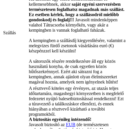
kellemesebbnek, akkor
saját egyéni szervezésben
természetesen foglalhatsz magadnak más szállást.
Ez esetben kérlek, hogy a szállásodról mielőbb
gondoskodj és foglalj!!!
Javasolt mindenképpen
valahol Tátracsorba környékén, vagy akár a
kempingben is vannak foglalható faházak.
Szállás
A kempingben a szállásdíj kiegyenlítésére, valamint a
melegvizes fürdő zsetonok vásárlására euró (€)
készpénzzel kell készülni!
A sátorozók részére rendelkezésre áll egy közös
használatú konyha, de csak egyetlen közös
hűtőszekrénnyel. Ezért aki sátrazni fog a
kempingben, annak ajánlott olyan élelmiszereket
magával hoznia, amelyek nem igényelnek hűtést!
A résztvevő köteles egy érvényes, az utazás teljes
időtartamára, magashegyi környezetben is megfelelő
fedezetet nyújtó balesetbiztosítással rendelkezni! Ezt
a túravezető a találkozáskor ellenőrzi, és ennek
hiányában a résztvevő kizárható a további
programokból.
A biztosítás egyénileg intézendő!
Javasolt biztosító az
EUB
(de természetesen