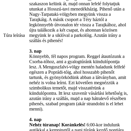
szakaszon kelünk át, majd onnan lefelé folytatjuk
utunkat a Hosszú-tavi menedékházig. Pihenő után a
Nagy-Tarpataki-völgyben megyünk vissza a
Tarajkáig. A másik csoport a Téry háztól a
legkönnyebb útvonalon tér vissza a Tarajkához, ahol
újra találkozik a két csapat, és ahonnan közösen
Túra leírása
megyünk le a siklóval a parkolóig. Azután irány a
szállás és pihenés!
3. nap
Könnyebb, fél napos program. Reggel átautózunk a
Csorba-tóhoz, ami a gyalogtúránk kiindulópontja
lesz. A Menguszfalvi-völgy mentén haladunk felfelé
egészen a Poprádi-tóig, ahol hosszabb pihenőt
tartunk, és gyönyörködünk abban a látványban, amit
nehéz is volna leírni. Ezt követően megnézzük a
szimbolikus temetőt, majd visszatérünk a
kiindulópontra. Itt lesz szuvenír vásárlási lehetőség is,
azután irány a szállás, majd a nap hátralevő részében
pihenés, szabad program (akár strandolni is el lehet
menni).
4. nap
Nehéz túranap! Koránkelés!
6:00-kor indulunk
autókkal a kempingtől a napi túránk kezdő pontjára,