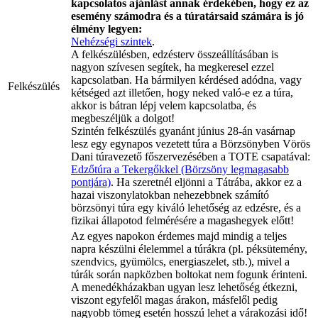
kapcsolatos ajánlást annak érdekében, hogy ez az
esemény számodra és a túratársaid számára is jó
élmény legyen:
Nehézségi szintek
.
A felkészülésben, edzésterv összeállításában is
nagyon szívesen segítek, ha megkeresel ezzel
kapcsolatban. Ha bármilyen kérdésed adódna, vagy
Felkészülés
kétséged azt illetően, hogy neked való-e ez a túra,
akkor is bátran lépj velem kapcsolatba, és
megbeszéljük a dolgot!
Szintén felkészülés gyanánt június 28-án vasárnap
lesz egy egynapos vezetett túra a Börzsönyben Vörös
Dani túravezető főszervezésében a TOTE csapatával:
Edzőtúra a Tekergőkkel (Börzsöny legmagasabb
pontjára)
. Ha szeretnél eljönni a Tátrába, akkor ez a
hazai viszonylatokban nehezebbnek számító
börzsönyi túra egy kiváló lehetőség az edzésre, és a
fizikai állapotod felmérésére a magashegyek előtt!
Az egyes napokon érdemes majd mindig a teljes
napra készülni élelemmel a túrákra (pl. péksütemény,
szendvics, gyümölcs, energiaszelet, stb.), mivel a
túrák során napközben boltokat nem fogunk érinteni.
A menedékházakban ugyan lesz lehetőség étkezni,
viszont egyfelől magas árakon, másfelől pedig
nagyobb tömeg esetén hosszú lehet a várakozási idő!