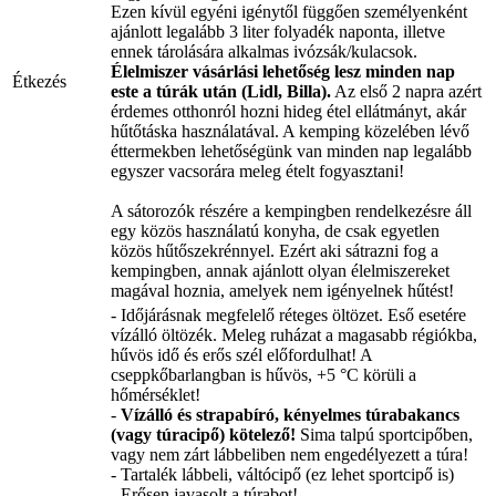
Ezen kívül egyéni igénytől függően személyenként
ajánlott legalább 3 liter folyadék naponta, illetve
ennek tárolására alkalmas ivózsák/kulacsok.
Élelmiszer vásárlási lehetőség lesz minden nap
Étkezés
este a túrák után (Lidl, Billa).
Az első 2 napra azért
érdemes otthonról hozni hideg étel ellátmányt, akár
hűtőtáska használatával. A kemping közelében lévő
éttermekben lehetőségünk van minden nap legalább
egyszer vacsorára meleg ételt fogyasztani!
A sátorozók részére a kempingben rendelkezésre áll
egy közös használatú konyha, de csak egyetlen
közös hűtőszekrénnyel. Ezért aki sátrazni fog a
kempingben, annak ajánlott olyan élelmiszereket
magával hoznia, amelyek nem igényelnek hűtést!
- Időjárásnak megfelelő réteges öltözet. Eső esetére
vízálló öltözék. Meleg ruházat a magasabb régiókba,
hűvös idő és erős szél előfordulhat! A
cseppkőbarlangban is hűvös, +5 °C körüli a
hőmérséklet!
-
Vízálló és strapabíró, kényelmes túrabakancs
(vagy túracipő) kötelező!
Sima talpú sportcipőben,
vagy nem zárt lábbeliben nem engedélyezett a túra!
- Tartalék lábbeli, váltócipő (ez lehet sportcipő is)
- Erősen javasolt a túrabot!