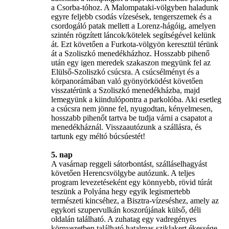
a Csorba-tóhoz. A Malompataki-völgyben haladunk
egyre feljebb csodás vízesések, tengerszemek és a
csordogáló patak mellett a Lorenz-hágóig, amelyen
szintén rögzített láncok/kötelek segítségével kelünk
át. Ezt követően a Furkota-völgyön keresztül térünk
át a Szoliszkó menedékházhoz. Hosszabb pihenő
után egy igen meredek szakaszon megyünk fel az
Elülső-Szoliszkó csúcsra. A csúcsélményt és a
körpanorámában való gyönyörködést követően
visszatérünk a Szoliszkó menedékházba, majd
lemegyünk a kiindulópontra a parkolóba. Aki esetleg
a csúcsra nem jönne fel, nyugodtan, kényelmesen,
hosszabb pihenőt tartva be tudja várni a csapatot a
menedékháznál. Visszaautózunk a szállásra, és
tartunk egy méltó búcsúestét!
5. nap
A vasárnap reggeli sátorbontást, szálláselhagyást
követően Herencsvölgybe autózunk. A teljes
program levezetéseként egy könnyebb, rövid túrát
teszünk a Polyána hegy egyik legismertebb
természeti kincséhez, a Bisztra-vízeséshez, amely az
egykori szupervulkán koszorújának külső, déli
oldalán található. A zuhatag egy vadregényes
környezetben található hatalmas sziklakert ékessége.