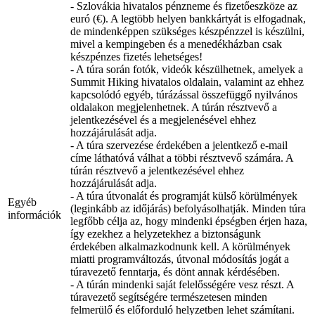
- Szlovákia hivatalos pénzneme és fizetőeszköze az
euró (€). A legtöbb helyen bankkártyát is elfogadnak,
de mindenképpen szükséges készpénzzel is készülni,
mivel a kempingeben és a menedékházban csak
készpénzes fizetés lehetséges!
- A túra során fotók, videók készülhetnek, amelyek a
Summit Hiking hivatalos oldalain, valamint az ehhez
kapcsolódó egyéb, túrázással összefüggő nyilvános
oldalakon megjelenhetnek. A túrán résztvevő a
jelentkezésével és a megjelenésével ehhez
hozzájárulását adja.
- A túra szervezése érdekében a jelentkező e-mail
címe láthatóvá válhat a többi résztvevő számára. A
túrán résztvevő a jelentkezésével ehhez
hozzájárulását adja.
- A túra útvonalát és programját külső körülmények
Egyéb
(leginkább az időjárás) befolyásolhatják. Minden túra
információk
legfőbb célja az, hogy mindenki épségben érjen haza,
így ezekhez a helyzetekhez a biztonságunk
érdekében alkalmazkodnunk kell. A körülmények
miatti programváltozás, útvonal módosítás jogát a
túravezető fenntarja, és dönt annak kérdésében.
- A túrán mindenki saját felelősségére vesz részt. A
túravezető segítségére természetesen minden
felmerülő és előforduló helyzetben lehet számítani.