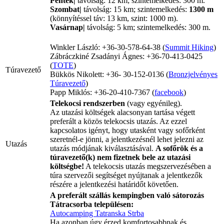
Péntek|
távolság: 12 km; szintemelkedés: 300 m.
Szombat|
távolság: 15 km; szintemelkedés:
1300 m
(könnyítéssel táv: 13 km, szint: 1000 m).
Vasárnap|
távolság: 5 km; szintemelkedés: 300 m.
Winkler László: +36-30-578-64-38 (
Summit Hiking
)
Zábráczkiné Zsadányi Ágnes: +36-70-413-0425
(
TOTE
)
Túravezető
Bükkös Nikolett: +36- 30-152-0136 (
Bronzjelvényes
Túravezető
)
Papp Miklós: +36-20-410-7367 (
facebook
)
Telekocsi rendszerben
(vagy egyénileg).
Az utazási költségek alacsonyan tartása végett
preferált a közös telekocsis utazás. Az ezzel
kapcsolatos igényt, hogy utasként vagy sofőrként
szeretnél-e jönni, a jelentkezésnél lehet jelezni az
Utazás
utazás módjának kiválasztásával.
A sofőrök és a
túravezető(k) nem fizetnek bele az utazási
költségbe!
A telekocsis utazás megszervezésében a
túra szervezői segítséget nyújtanak a jelentkezők
részére a jelentkezési határidőt követően.
A preferált szállás kempingben való sátorozás
Tátracsorba településen:
Autocamping Tatranska Strba
Ha azonban úgy érzed komfortosabbnak és