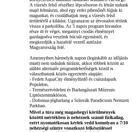
A vízesés felső részéhez lépcsősoron és létrán tudunk
majd felmászni, ahol egy erdei pihenőnél fújjuk ki
magunkat, és csodálhatjuk meg a vízesés felső
területéről a kilátást. Ugyanazon az útvonalon térünk
vissza a parkolóba. Az 5 napos program hivatalos
része itt ér véget, megannyi csodás élménnyel
gazdagodva veszünk búcsút egymástól, és
megkezdjük a hazafelé vezető autózást
Magyarország felé.
Amennyiben bármelyik napon (leginkább az időjárás
miatt) nem tudnánk túrázni, akkor többek között az
alábbi alternatív programlehetőségek közül is
választhatunk közös egyeztetés alapján:
- Fedett AquaCity élményfürdő és csúszdapark
Poprádon,
- Természetvédelmi és Barlangászati Múzeum
Liptószentmiklóson,
- Dobsinai-jégbarlang a Szlovák Paradicsom Nemzeti
Parkban.
Mivel a túra még magashegyi körülmények
közötti mértékben is nehéznek számít fizikailag,
ezért nyomatékosan kérlek vedd komolyan a 7/10
nehézségi szintre vonatkozó felkészüléssel