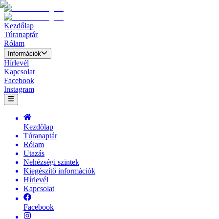
Kezdőlap
Túranaptár
Rólam
Információk
Hírlevél
Kapcsolat
Facebook
Instagram
Kezdőlap
Túranaptár
Rólam
Utazás
Nehézségi szintek
Kiegészítő információk
Hírlevél
Kapcsolat
Facebook