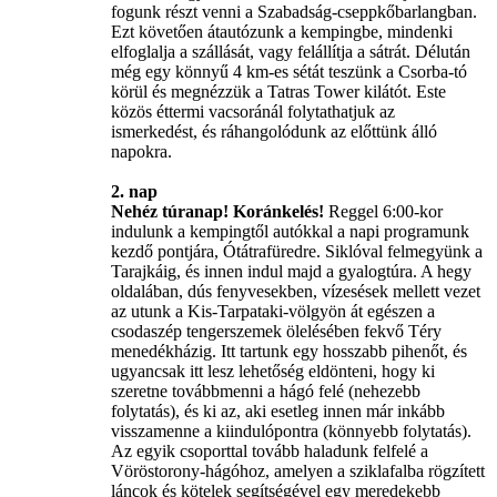
fogunk részt venni a Szabadság-cseppkőbarlangban.
Ezt követően átautózunk a kempingbe, mindenki
elfoglalja a szállását, vagy felállítja a sátrát. Délután
még egy könnyű 4 km-es sétát teszünk a Csorba-tó
körül és megnézzük a Tatras Tower kilátót. Este
közös éttermi vacsoránál folytathatjuk az
ismerkedést, és ráhangolódunk az előttünk álló
napokra.
2. nap
Nehéz túranap! Koránkelés!
Reggel 6:00-kor
indulunk a kempingtől autókkal a napi programunk
kezdő pontjára, Ótátrafüredre. Siklóval felmegyünk a
Tarajkáig, és innen indul majd a gyalogtúra. A hegy
oldalában, dús fenyvesekben, vízesések mellett vezet
az utunk a Kis-Tarpataki-völgyön át egészen a
csodaszép tengerszemek ölelésében fekvő Téry
menedékházig. Itt tartunk egy hosszabb pihenőt, és
ugyancsak itt lesz lehetőség eldönteni, hogy ki
szeretne továbbmenni a hágó felé (nehezebb
folytatás), és ki az, aki esetleg innen már inkább
visszamenne a kiindulópontra (könnyebb folytatás).
Az egyik csoporttal tovább haladunk felfelé a
Vöröstorony-hágóhoz, amelyen a sziklafalba rögzített
láncok és kötelek segítségével egy meredekebb