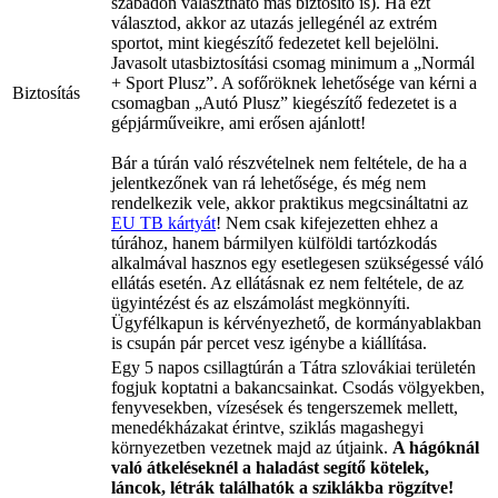
szabadon választható más biztosító is). Ha ezt
választod, akkor az utazás jellegénél az extrém
sportot, mint kiegészítő fedezetet kell bejelölni.
Javasolt utasbiztosítási csomag minimum a „Normál
+ Sport Plusz”. A sofőröknek lehetősége van kérni a
Biztosítás
csomagban „Autó Plusz” kiegészítő fedezetet is a
gépjárműveikre, ami erősen ajánlott!
Bár a túrán való részvételnek nem feltétele, de ha a
jelentkezőnek van rá lehetősége, és még nem
rendelkezik vele, akkor praktikus megcsináltatni az
EU TB kártyát
! Nem csak kifejezetten ehhez a
túrához, hanem bármilyen külföldi tartózkodás
alkalmával hasznos egy esetlegesen szükségessé váló
ellátás esetén. Az ellátásnak ez nem feltétele, de az
ügyintézést és az elszámolást megkönnyíti.
Ügyfélkapun is kérvényezhető, de kormányablakban
is csupán pár percet vesz igénybe a kiállítása.
Egy 5 napos csillagtúrán a Tátra szlovákiai területén
fogjuk koptatni a bakancsainkat. Csodás völgyekben,
fenyvesekben, vízesések és tengerszemek mellett,
menedékházakat érintve, sziklás magashegyi
környezetben vezetnek majd az útjaink.
A hágóknál
való átkeléseknél a haladást segítő kötelek,
láncok, létrák találhatók a sziklákba rögzítve!