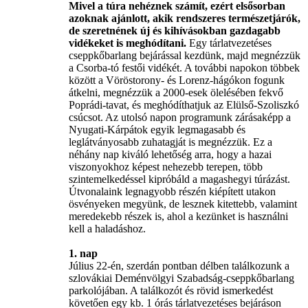
Mivel a túra nehéznek számít, ezért elsősorban
azoknak ajánlott, akik rendszeres természetjárók,
de szeretnének új és kihívásokban gazdagabb
vidékeket is meghódítani.
Egy tárlatvezetéses
cseppkőbarlang bejárással kezdünk, majd megnézzük
a Csorba-tó festői vidékét. A további napokon többek
között a Vöröstorony- és Lorenz-hágókon fogunk
átkelni, megnézzük a 2000-esek ölelésében fekvő
Poprádi-tavat, és meghódíthatjuk az Elülső-Szoliszkó
csúcsot. Az utolsó napon programunk zárásaképp a
Nyugati-Kárpátok egyik legmagasabb és
leglátványosabb zuhatagját is megnézzük. Ez a
néhány nap kiváló lehetőség arra, hogy a hazai
viszonyokhoz képest nehezebb terepen, több
szintemelkedéssel kipróbáld a magashegyi túrázást.
Útvonalaink legnagyobb részén kiépített utakon
ösvényeken megyünk, de lesznek kitettebb, valamint
meredekebb részek is, ahol a kezünket is használni
kell a haladáshoz.
1. nap
Július 22-én, szerdán pontban délben találkozunk a
szlovákiai Deménvölgyi Szabadság-cseppkőbarlang
parkolójában. A találkozót és rövid ismerkedést
követően egy kb. 1 órás tárlatvezetéses bejáráson