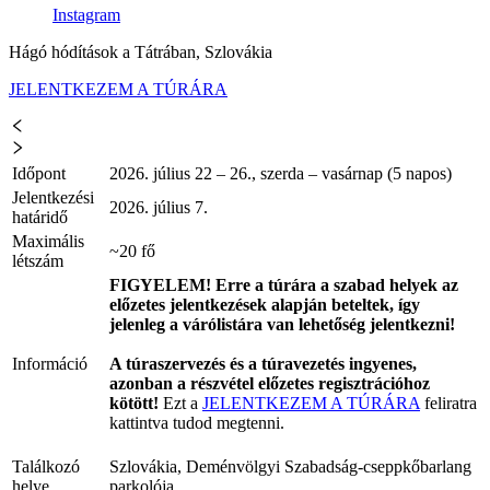
Instagram
Hágó hódítások a Tátrában, Szlovákia
JELENTKEZEM A TÚRÁRA
Időpont
2026. július 22 – 26., szerda – vasárnap (5 napos)
Jelentkezési
2026. július 7.
határidő
Maximális
~20 fő
létszám
FIGYELEM! Erre a túrára a szabad helyek az
előzetes jelentkezések alapján beteltek, így
jelenleg a várólistára van lehetőség jelentkezni!
Információ
A túraszervezés és a túravezetés ingyenes,
azonban a részvétel előzetes regisztrációhoz
kötött!
Ezt a
JELENTKEZEM A TÚRÁRA
feliratra
kattintva tudod megtenni.
Találkozó
Szlovákia, Deménvölgyi Szabadság-cseppkőbarlang
helye
parkolója