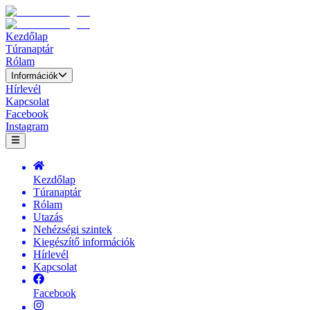
Kezdőlap
Túranaptár
Rólam
Információk
Hírlevél
Kapcsolat
Facebook
Instagram
Kezdőlap
Túranaptár
Rólam
Utazás
Nehézségi szintek
Kiegészítő információk
Hírlevél
Kapcsolat
Facebook