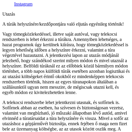
Instagram
Utazás
A túrák helyszínére/kezdőpontjára való eljutás egyénileg történik!
Vagy tömegközlekedéssel, illetve saját autóval, vagy telekocsi
rendszerben is lehet érkezni a túrákra. Amennyiben lehetséges, a
hazai programok úgy kerülnek kiírásra, hogy tömegközlekedéssel is
legyen lehetőség időben a helyszínre érkezni, valamint a túra
végeztével hazautazni. A jelentkezési lapon az utazás módjánál
jelezhető, hogy szándékod szerint milyen módon és mivel utaznál a
helyszínre. Belföldi túráknál ez az előbbiek közül bármilyen módon
történhet, a több napos külföldi túrák esetében azonban logisztikai és
az utazási költségeket érintő okokból ez mindenképpen telekocsis
rendszerben történik, hiszen az egyes túranapokon általában a
szállásunktól ugyan nem messzire, de mégiscsak utazni kell, és
egyéb módon ez kivitelezhetetlen lenne.
A telekocsi rendszerbe lehet jelentkezni utasnak, és sofőrnek is.
Sofőrnek abban az esetben, ha szívesen és biztonságosan vezetsz,
valamint van megbízható, jó műszaki állapotban lévő autód, amivel
elvinnéd a túratársaidat a túra helyszínére és vissza. Mivel a sofőr az
utazáshoz a gépjárművét biztosítja, ennek fejében ő maga nem fizet
bele az üzemanyag költségbe, az az utasok között oszlik meg. A